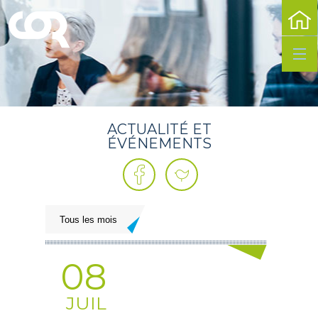
PRÉS
DU
LIEU
COW
ET
BUR
MICR
ACTUALITÉ ET
FOLI
ÉVÉNEMENTS
OFFI
DE
TOUR
08
JUIL