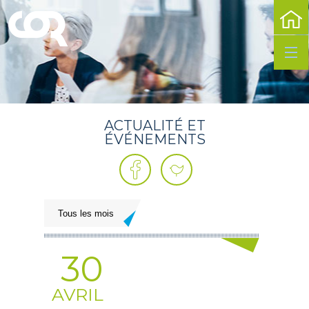
PRÉS
DU
LIEU
COW
ET
BUR
MICR
ACTUALITÉ ET
FOLI
ÉVÉNEMENTS
OFFI
DE
TOUR
30
AVRIL